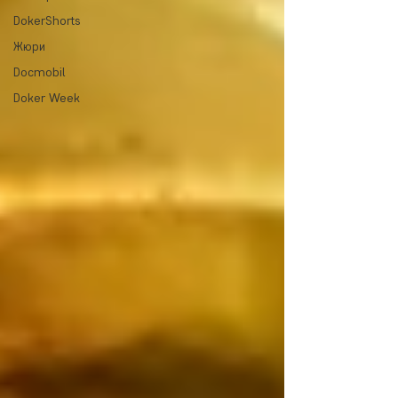
DokerShorts
Жюри
Docmobil
Doker Week