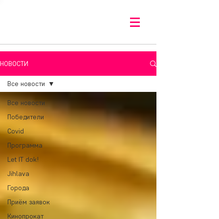
НОВОСТИ
Все новости
Все новости
Победители
Covid
Программа
Let IT dok!
Jihlava
Города
Приём заявок
Кинопрокат