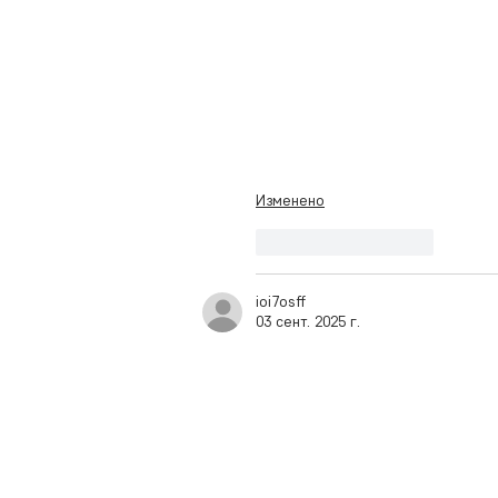
Изменено
Лайк
Ответить
ioi7osff
03 сент. 2025 г.