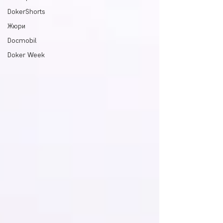
DokerShorts
Жюри
Docmobil
Doker Week