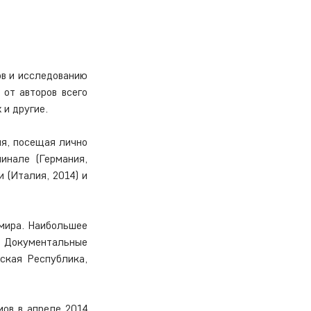
в и исследованию 
от авторов всего 
 и другие.
я, посещая лично 
нале (Германия, 
 (Италия, 2014) и 
мира. Наибольшее 
. Документальные 
кая Республика, 
ов в апреле 2014 