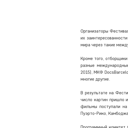
Организаторы Фестивал
их заинтересованности
мира через такие между
Кроме того, отборщики
разные международные
2015), МКФ DocsBarcelo
многие другие.
В результате на Фести
число картин пришло и
фильмы поступали на 
Пуэрто-Рико, Камбоджа,
Программный комитет Ф