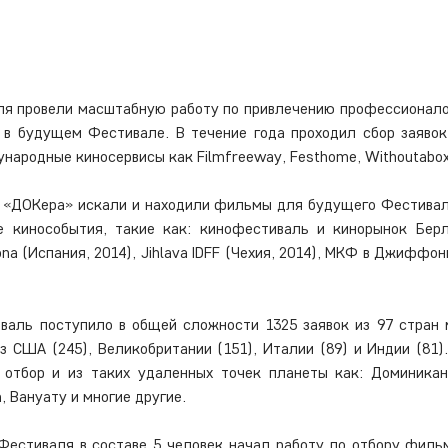
я провели масштабную работу по привлечению профессионало
 в будущем Фестивале. В течение года проходил сбор заявок 
народные киносервисы как Filmfreeway, Festhome, Withoutabox
 «ДОКера» искали и находили фильмы для будущего Фестивал
 кинособытия, такие как: кинофестиваль и кинорынок Берли
na (Испания, 2014), Jihlava IDFF (Чехия, 2014), МКФ в Джиффони
валь поступило в общей сложности 1325 заявок из 97 стран 
з США (245), Великобритании (151), Италии (89) и Индии (81)
отбор и из таких удаленных точек планеты как: Доминиканс
 Вануату и многие другие.
естиваля в составе 5 человек начал работу по отбору фильм