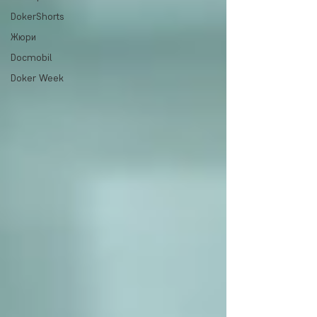
DokerShorts
Жюри
Docmobil
Doker Week