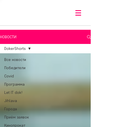
НОВОСТИ
DokerShorts
Все новости
Победители
Covid
Программа
Let IT dok!
Jihlava
Города
Приём заявок
Кинопрокат