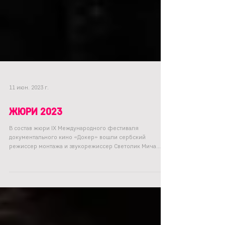
11 июн. 2023 г.
ЖЮРИ 2023
В состав жюри IX Международного фестиваля
документального кино «Докер» вошли сербский
режиссер монтажа и звукорежиссер Светолик Мича...