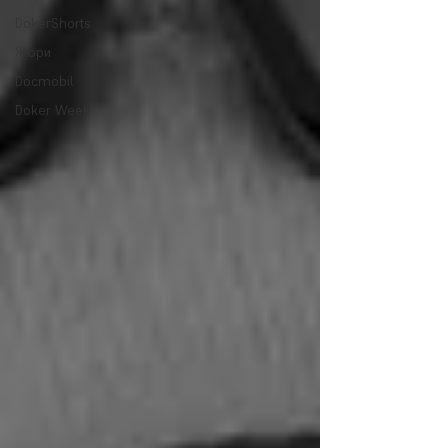
DokerShorts
Жюри
Docmobil
Doker Week