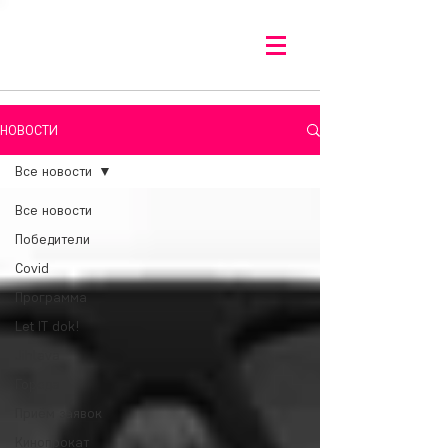
НОВОСТИ
Все новости
Все новости
Победители
Covid
Программа
Let IT dok!
Jihlava
Города
Приём заявок
Кинопрокат