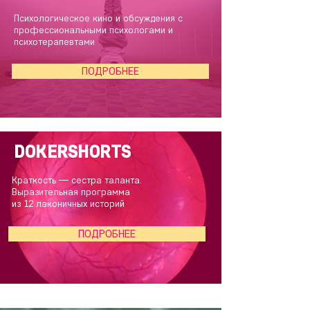
Психологическое кино и обсуждения с
профессиональными
психологами и
психотерапевтами
ПОДРОБНЕЕ
DOKERSHORTS
Краткость — сестра таланта.
Выразительная программа
из 12 лаконичных историй
ПОДРОБНЕЕ