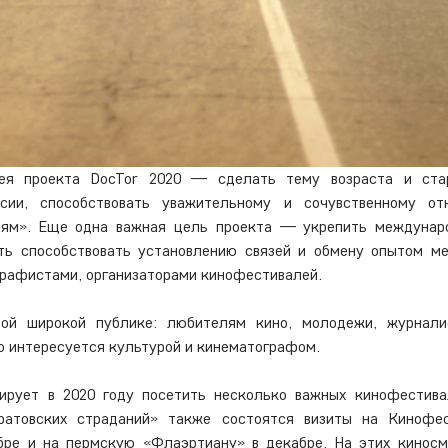
ея проекта DocTor 2020 — сделать тему возраста и стар
сии, способствовать уважительному и сочувственному от
ям». Еще одна важная цель проекта — укрепить междунаро
сть способствовать установлению связей и обмену опытом ме
рафистами, организаторами кинофестивалей.
ой широкой публике: любителям кино, молодежи, журналис
о интересуется культурой и кинематографом. 
ирует в 2020 году посетить несколько важных кинофестивал
ратовских страданий» также состоятся визиты на Кинофес
бре и на пермскую «Флаэртиану» в декабре. На этих киносм