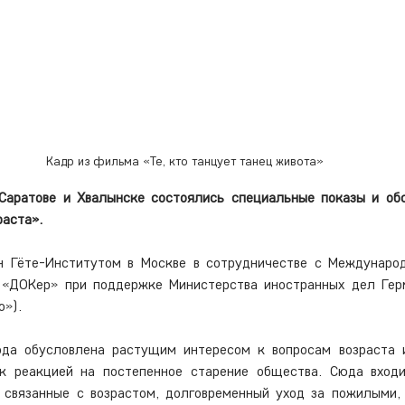
Кадр из фильма «Те, кто танцует танец живота»
 Саратове и Хвалынске состоялись специальные показы и обс
раста».
н Гёте-Институтом в Москве в сотрудничестве с Междунаро
 «ДОКер» при поддержке Министерства иностранных дел Герм
о»).
ода обусловлена растущим интересом к вопросам возраста и
к реакцией на постепенное старение общества. Сюда входи
, связанные с возрастом, долговременный уход за пожилыми,