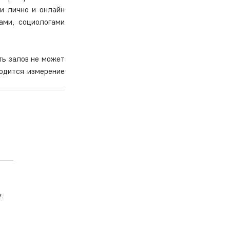
и лично и онлайн 
ми, социологами 
ь залов не может 
одится измерение 
.