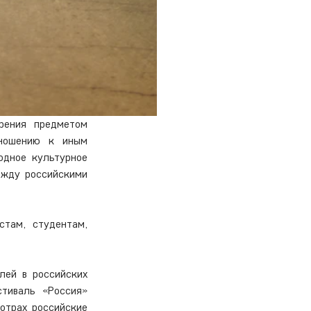
ения предметом 
ношению к иным 
дное культурное 
жду российскими 
там, студентам, 
ей в российских 
тиваль «Россия» 
отрах российские 