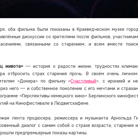
ря, оба фильма были показаны в Краеведческом музее город
ивлённые дискуссии со зрителями после фильмов, участникам
асениями, связанными со старением, и всем вместе поиск
ец живота»
 — история о радости жизни, трудностях климакс
ра отбросить страх старения прочь. В своём очень личном
рителям «Докера» по фильму «
Счастливый
», с иронией и не
ерез него — и собственное поколение с его мечтами и страхами
рограмме «Перспективы немецкого кино» Берлинского кинофест
атий на Кинофестивале в Людвигсхафене.
жая лента продюсера, режиссера и музыканта Арнольда Гис
ровенный диалог с самим собой о страхе возраста, старения и 
прошли предпремьерные показы картины.