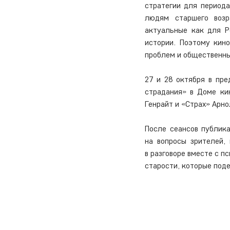
стратегии для периода
людям старшего возра
актуальные как для Р
истории. Поэтому кин
проблем и общественны
27 и 28 октября в пр
страдания» в Доме ки
Генрайт и «Страх» Арно
После сеансов публика
на вопросы зрителей,
в разговоре вместе с п
старости, которые поде