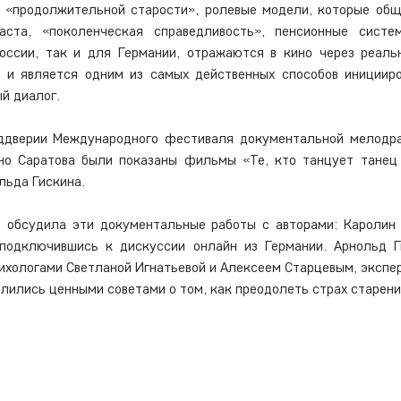
 «продолжительной старости», ролевые модели, которые общ
ста, «поколенческая справедливость», пенсионные систем
оссии, так и для Германии, отражаются в кино через реальн
о и является одним из самых действенных способов иницииро
й диалог.
еддверии Международного фестиваля документальной мелодра
но Саратова были показаны фильмы «Те, кто танцует танец 
льда Гискина.
 обсудила эти документальные работы с авторами: Каролин 
 подключившись к дискуссии онлайн из Германии. Арнольд Ги
сихологами Светланой Игнатьевой и Алексеем Старцевым, экспер
лились ценными советами о том, как преодолеть страх старени