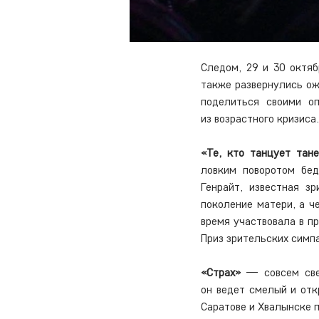
Следом, 29 и 30 октяб
также развернулись ож
поделиться своими оп
из возрастного кризиса.
«Те, кто танцует тан
ловким поворотом бед
Генрайт, известная з
поколение матери, а ч
время участвовала в п
Приз зрительских симп
«Страх»
 — совсем све
он ведет смелый и отк
Саратове и Хвалынске 