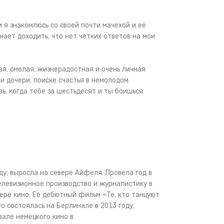
и я знакомлюсь со своей почти мачехой и её
нает доходить, что нет четких ответов на мои
я, смелая, жизнерадостная и очень личная
и дочери, поиске счастья в немолодом
вь, когда тебе за шестьдесят и ты боишься
оду, выросла на севере Айфеля. Провела год в
елевизионное производство и журналистику в
ере кино. Ее дебютный фильм «Те, кто танцуют
о состоялась на Берлинале в 2013 году,
вале немецкого кино в