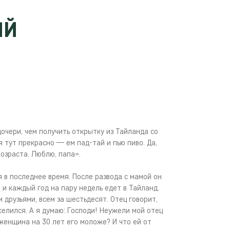
ЫЙ
очери, чем получить открытку из Тайланда со
я тут прекрасно — ем пад-тай и пью пиво. Да,
возраста. Люблю, папа».
 в последнее время. После развода с мамой он
и каждый год на пару недель едет в Тайланд.
 друзьями, всем за шестьдесят. Отец говорит,
селился. А я думаю: Господи! Неужели мой отец
женщина на 30 лет его моложе? И что ей от