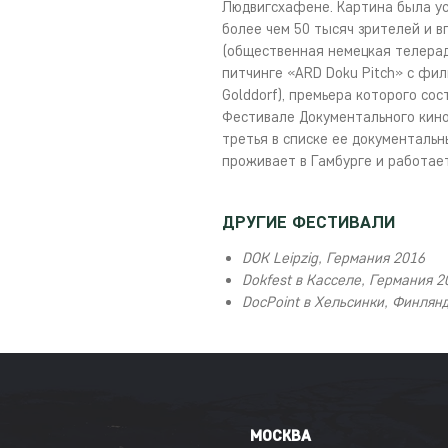
Людвигсхафене. Картина была ус
более чем 50 тысяч зрителей и 
(общественная немецкая телерад
питчинге «ARD Doku Pitch» с фи
Golddorf), премьера которого со
Фестивале Документального кино
третья в списке ее документаль
проживает в Гамбурге и работае
ДРУГИЕ ФЕСТИВАЛИ
DOK Leipzig, Германия 2016
Dokfest в Касселе, Германия 
DocPoint в Хельсинки, Финлян
МОСКВА