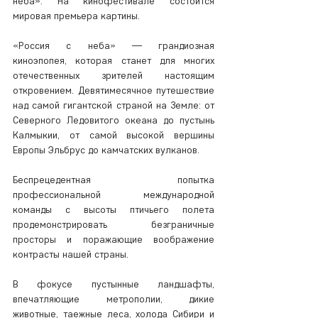
неба». На кинофестивале состоится 
мировая премьера картины.
«Россия с неба» — грандиозная 
киноэпопея, которая станет для многих 
отечественных зрителей настоящим 
откровением. Девятимесячное путешествие 
над самой гигантской страной на Земле: от 
Северного Ледовитого океана до пустынь 
Калмыкии, от самой высокой вершины 
Европы Эльбрус до камчатских вулканов.
Беспрецедентная попытка 
профессиональной международной 
команды с высоты птичьего полета 
продемонстрировать безграничные 
просторы и поражающие воображение 
контрасты нашей страны.
В фокусе пустынные ландшафты, 
впечатляющие метрополии, дикие 
животные, таежные леса, холода Сибири и 