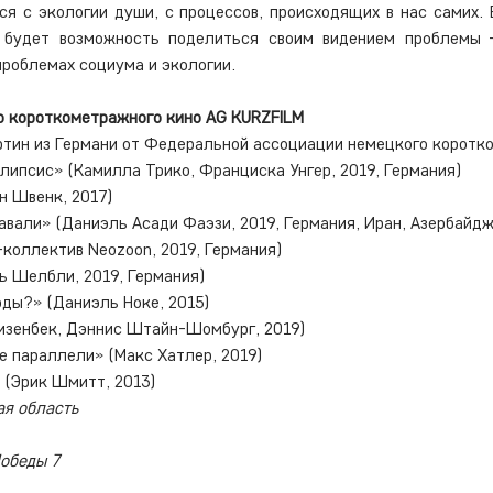
я с экологии души, с процессов, происходящих в нас самих. 
 будет возможность поделиться своим видением проблемы 
проблемах социума и экологии.
о короткометражного кино AG KURZFILM
липсис» (Камилла Трико, Франциска Унгер, 2019, Германия)
н Швенк, 2017)
авали» (Даниэль Асади Фаэзи, 2019, Германия, Иран, Азербайд
коллектив Neozoon, 2019, Германия)
ь Шелбли, 2019, Германия)
оды?» (Даниэль Ноке, 2015)
изенбек, Дэннис Штайн-Шомбург, 2019)
 параллели» (Макс Хатлер, 2019)
 (Эрик Шмитт, 2013)
ая область
Победы 7