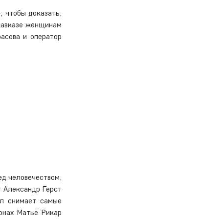
 чтобы доказать, 
Кавказе женщинам 
асова и оператор 
д человечеством, 
 Александр Герст 
л снимает самые 
нах Матьё Рикар 