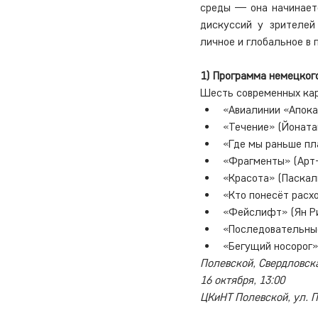
среды — она начинаетс
дискуссий у зрителей
личное и глобальное в 
1) Программа немецког
«Авиалинии «Апока
«Течение» (Йоната
«Где мы раньше пл
«Фрагменты» (Арт-
«Красота» (Паскал
«Кто понесёт расх
«Фейслифт» (Ян Р
«Последовательные
«Бегущий носорог»
Полевской, Свердловск
16 октября, 13:00
ЦКиНТ Полевской, ул. 