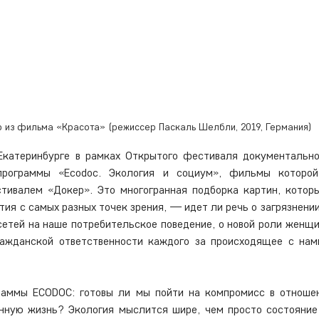
 из фильма «Красота» (режиссер Паскаль Шелбли, 2019, Германия)
Екатеринбурге в рамках Открытого фестиваля документально
программы «Ecodoc. Экология и социум», фильмы которой
тивалем «Докер». Это многогранная подборка картин, которы
тия с самых разных точек зрения, — идет ли речь о загрязнении
сетей на наше потребительское поведение, о новой роли женщи
ражданской ответственности каждого за происходящее с нами
раммы ECODOC: готовы ли мы пойти на компромисс в отношени
енную жизнь? Экология мыслится шире, чем просто состояние