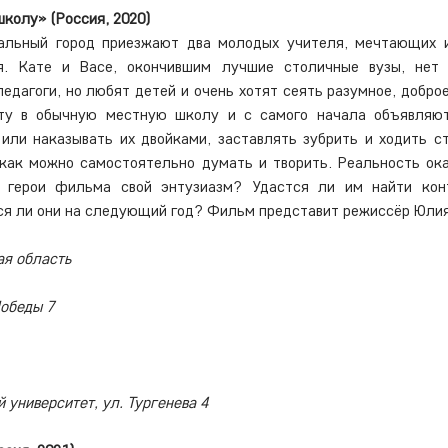
школу» (Россия, 2020)
альный город приезжают два молодых учителя, мечтающих и
я. Кате и Васе, окончившим лучшие столичные вузы, нет 
дагоги, но любят детей и очень хотят сеять разумное, доброе,
ту в обычную местную школу и с самого начала объявляют 
 или наказывать их двойками, заставлять зубрить и ходить с
как можно самостоятельно думать и творить. Реальность ока
и герои фильма свой энтузиазм? Удастся ли им найти кон
я ли они на следующий год? Фильм представит режиссёр Юли
ая область
Победы 7
университет, ул. Тургенева 4