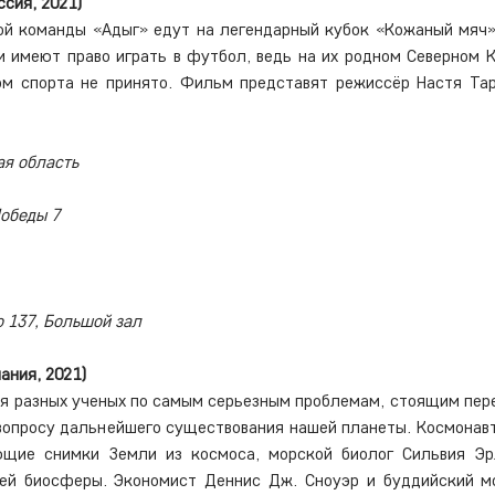
ссия, 2021)
й команды «Адыг» едут на легендарный кубок «Кожаный мяч»,
и имеют право играть в футбол, ведь на их родном Северном 
м спорта не принято. Фильм представят режиссёр Настя Тар
ая область
Победы 7
 137, Большой зал
ания, 2021)
 разных ученых по самым серьезным проблемам, стоящим пере
 вопросу дальнейшего существования нашей планеты. Космонавт
ющие снимки Земли из космоса, морской биолог Сильвия Эр
ей биосферы. Экономист Деннис Дж. Сноуэр и буддийский мо