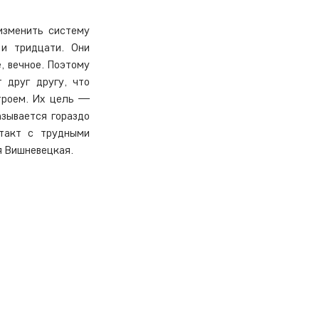
зменить систему 
и тридцати. Они 
 вечное. Поэтому 
друг другу, что 
троем. Их цель — 
зывается гораздо 
такт с трудными 
я Вишневецкая.