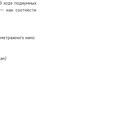
В ходе подиумных 
— как соотнести 
Шесть современных картин из Германи от Федеральной ассоциации немецкого короткометражного кино: 
жан)