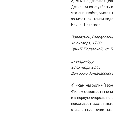
3) «Ты же девочка» (Ро
Девчонки из футбольно
что они любят, умеют 
заниматься таким видо
Ирина Шаталова. 
Полевской, Свердловск
16 октября, 17:00
ЦКиНТ Полевской, ул. 
Екатеринбург
18 октября 18:45
Дом кино, Луначарского
4) «Кем мы были» (Герм
Фильм освещает мнения
и в первую очередь по
показывает захватыва
отдаленные точки наш