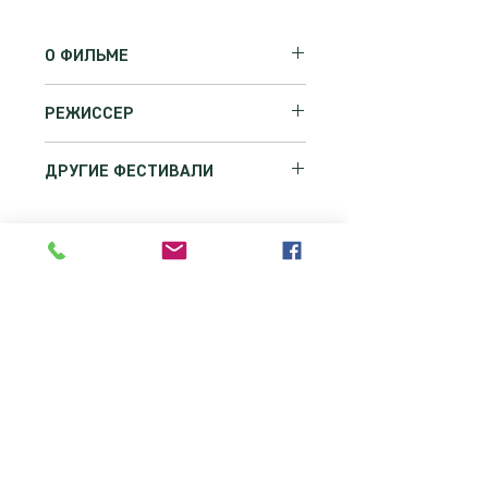
О ФИЛЬМЕ
Семейный праздник
РЕЖИССЕР
ТИЦИАНА АВГУСТА ЛИМА
ДРУГИЕ ФЕСТИВАЛИ
17-й МКФ Mostra de Cinema de
Tiradentes, Бразилия 2014