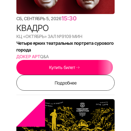
13:30
ВС, СЕНТЯБРЬ 6, 2026
МОЙ ИЮЛЬСКИЙ
ДОЖДЬ / ОТЕЦ И СЫН /
НЕСНЯТОЕ
КЦ «ОКТЯБРЬ» ЗАЛ №8
59 МИН
Ренессанс старой школы: молодые режиссёры
ВГИКа ловят ускользающее время
ДОК СТАНЦИЯ
Q&A
Купить билет
Подробнее