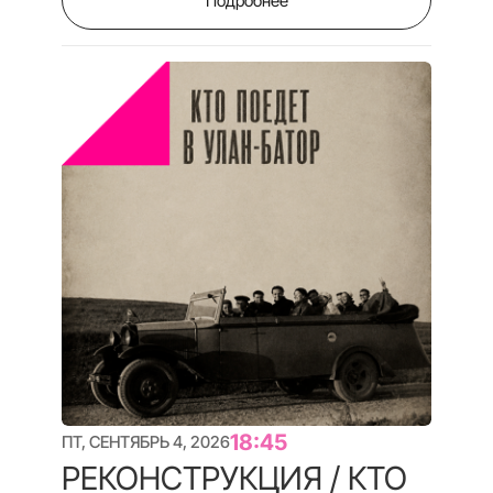
21:00
ПТ, СЕНТЯБРЬ 4, 2026
ВОЗВРАЩЕНИЕ В
РЕАЛЬНОСТЬ
КЦ «ОКТЯБРЬ» ЗАЛ №9
77 МИН
После года в реабилитационном центре самое
трудное — выдержать свободу
ДОК ТЕРАПИЯ
Дискуссия
Купить билет
Подробнее