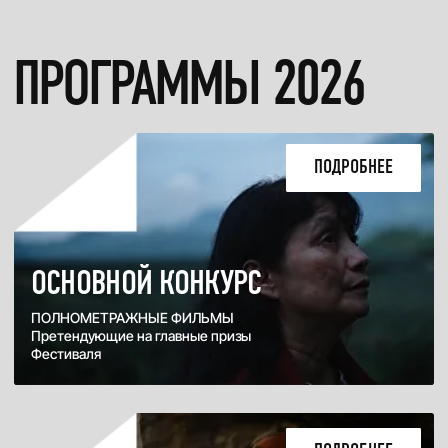
DOKER SHORTS
КОНКУРС КОРОТКОГО МЕТРА
Копилка лаконичных историй из
разных стран
ПОДРОБНЕЕ
ДОК СТАНЦИЯ
ОТЕЧЕСТВЕННЫЙ ДОК
Новый, дерзкий, талантливый
СКОРО
PUBLIC TALKS
ДЕЛОВАЯ ПРОГРАММА