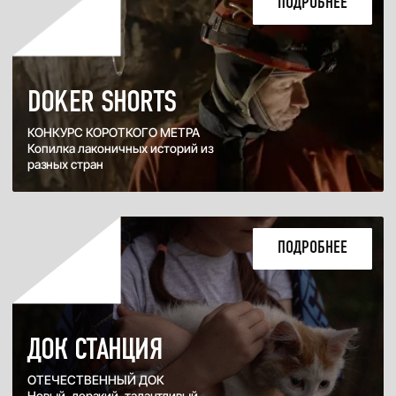
интереснейшие дискуссии на
волнующие темы
ПОДРОБНЕЕ
ДОК ТЕРАПИЯ
ПСИХОЛОГИЯ И КИНО Трогающие
за душу темы и обсуждения с
психологами
ДОКЕР АРТ
ИСКУСНО ОБ ИСКУССТВЕ
Захватывающие фильмы
ПОДРОБНЕЕ
и беседы о прекрасном