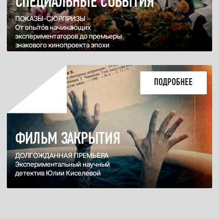
КЦ «ОКТЯБРЬ» ЗАЛ №1
79 МИН
Последние смотрители маяков в
исповедальном дебюте Кристины Родригес
Пас
ОСНОВНОЙ КОНКУРС
Q&A
Купить билет
Подробнее
18:00
ПТ, СЕНТЯБРЬ 4, 2026
БЕРОНА