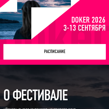
РАСПИСАНИЕ
О ФЕСТИВАЛЕ
«Докер» вырос из показов неигрового кино
и уже больше 15 лет исследует все грани авторской
мировой документалистики — от поэтического
наблюдения и социальных блокбастеров до
мокьюментари, эксперимента и научно-популярного
кино.
Мы показываем картины о реальных людях со всех концов
света — истории, которые стирают стереотипы и помогают
увидеть мир глазами другого человека.
2011
2000+
9
год основания
номинаций — режиссура,
заявок ежегодно со
проекта
операторская работа,
всех континентов
звук, монтаж и призы