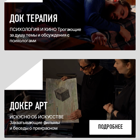
ФИЛЬМ ЗАКРЫТИЯ
ДОЛГОЖДАННАЯ ПРЕМЬЕРА
Экспериментальный научный
детектив Юлии Киселевой
РАСПИСАНИЕ
Москва, Новый Арбат 24
Москва, Ходынская улица 2
Все
3 сентября
4 сентября
5 сентября