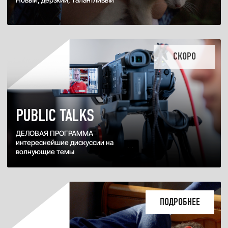
ПОДРОБНЕЕ
ФИЛЬМ ОТКРЫТИЯ
КАК МЫ СВЕТИМ ДРУГ ДРУГУ?
Пронзительный исповедальный
дебют опытного кинооператора
СКОРО
СПЕЦИАЛЬНЫЕ СОБЫТИЯ
ПОКАЗЫ-СЮРПРИЗЫ
От опытов начинающих
экспериментаторов до премьеры
знакового кинопроекта эпохи
ПОДРОБНЕЕ