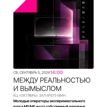
20:00
СБ, СЕНТЯБРЬ 5, 2026
БУЛАКНА
КЦ «ОКТЯБРЬ» ЗАЛ №8
93 МИН
Чтобы прокормить свои семьи, они
становятся прислугой в чужих домах
ОСНОВНОЙ КОНКУРС
Q&A
Купить билет
Подробнее