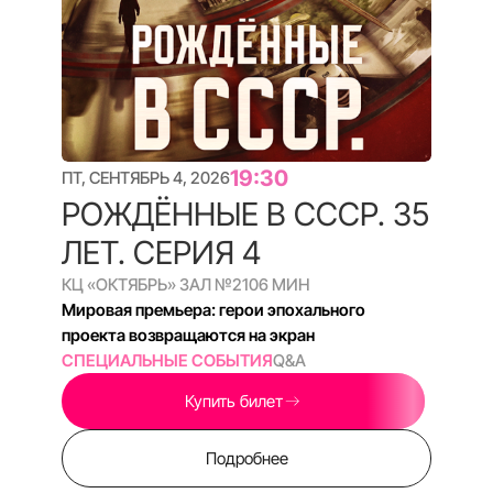
15:30
СБ, СЕНТЯБРЬ 5, 2026
КВАДРО
КЦ «ОКТЯБРЬ» ЗАЛ №9
109 МИН
Четыре ярких театральных портрета сурового
города
ДОКЕР АРТ
Q&A
Купить билет
Подробнее