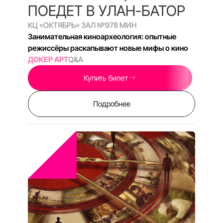
14:00
СБ, СЕНТЯБРЬ 5, 2026
МЕЖДУ РЕАЛЬНОСТЬЮ
И ВЫМЫСЛОМ
КЦ «ОКТЯБРЬ» ЗАЛ №8
75 МИН
Молодые операторы экспериментального
курса МШНК ищут собственный киноязык
НОВАЯ ШКОЛА
Дискуссия
Купить билет
Подробнее