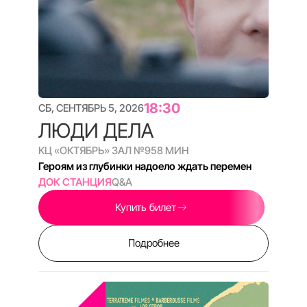
КИНО ВАЖНЕЕ ДОКУМЕНТА
E-MAIL:
INFO@DOKERFEST.RU
ТЕЛЕФОН:
+74951157369
КИНОЦЕНТР:
МОСКВА, КАРО 11 ОКТЯБРЬ
НОВЫЙ АРБАТ 24