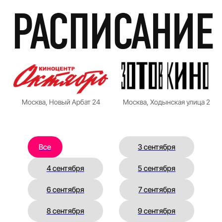
КЦ «ОКТЯБРЬ» ЗАЛ №8
64 МИН
После семнадцати лет молчания мать
режиссёра готова заговорить
ОСНОВНОЙ КОНКУРС
Q&A
Купить билет
Подробнее
18:45
ПТ, СЕНТЯБРЬ 4, 2026
РЕКОНСТРУКЦИЯ / КТО