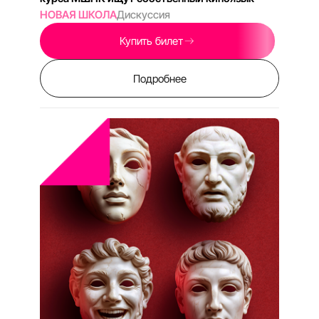
20:30
СБ, СЕНТЯБРЬ 5, 2026
ЗНАЕШЬ, ТАК БЫВАЕТ
КЦ «ОКТЯБРЬ» ЗАЛ №9
101 МИН
Выпускники детдомов остаются один на один
со взрослой жизнью
ДОК ТЕРАПИЯ
Дискуссия
Купить билет
Подробнее