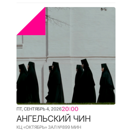
16:00
СБ, СЕНТЯБРЬ 5, 2026
DOKERSHORTS #1
КЦ «ОКТЯБРЬ» ЗАЛ №8
67 МИН
От Папуа до Башкирии — путешествие за
пределы видимого мира (ЗОЛОТОЙ ОСТРОВ /
У РЕСИФИ ЕСТЬ СЕРДЦЕ / ПЕЩЕРА ГРЁЗ)
КОНКУРС КОРОТКОГО МЕТРА
Q&A
Купить билет
Подробнее