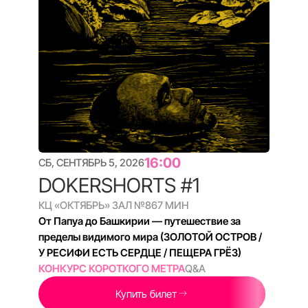
14:30
ВС, СЕНТЯБРЬ 6, 2026
МИРЫ И МИФЫ
ЛЕОНИДА ТИШКОВА /
МУЗЗЗЛО / ГАРКУША
КЦ «ОКТЯБРЬ» ЗАЛ №9
80 МИН
Искусство без границ: от миров Тишкова до
откровений Гаркуши
ДОКЕР АРТ
Q&A
Купить билет
Подробнее
#ДОКСПАСЁТМИР