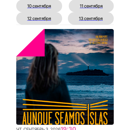
ПОЕДЕТ В УЛАН-БАТОР
КЦ «ОКТЯБРЬ» ЗАЛ №9
78 МИН
Занимательная киноархеология: опытные
режиссёры раскапывают новые мифы о кино
ДОКЕР АРТ
Q&A
Купить билет
Подробнее
19:30
ПТ, СЕНТЯБРЬ 4, 2026