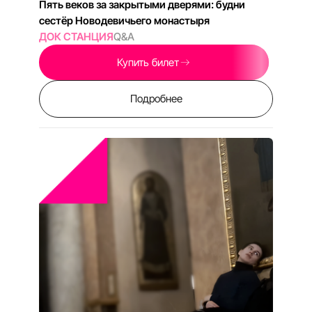
18:00
СБ, СЕНТЯБРЬ 5, 2026
ВСЕЛЕНСКИЙ РАЗУМ
КЦ «ОКТЯБРЬ» ЗАЛ №8
55 МИН
Никола-Ленивец, каким его ещё не видели:
премьера первого фильма большого цикла
ДОКЕР АРТ
Q&A
Купить билет
Подробнее