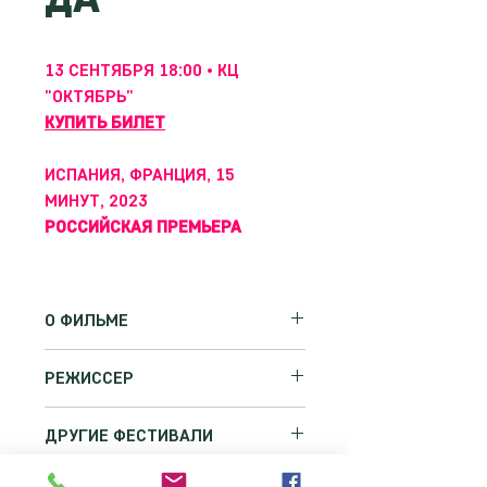
13 СЕНТЯБРЯ 18:00 • КЦ
"ОКТЯБРЬ"
КУПИТЬ БИЛЕТ
ИСПАНИЯ, ФРАНЦИЯ, 15
МИНУТ, 2023
РОССИЙСКАЯ ПРЕМЬЕРА
О ФИЛЬМЕ
Семья Мариско когда-то были
РЕЖИССЕР
главарями контрабанды, а теперь
они лишь тихие владельцы ранчо,
АНДРЕС САЛАБЕРРИ ПУЭЙО
которые готовятся отпраздновать
ДРУГИЕ ФЕСТИВАЛИ
бриллиантовую свадьбу.
Независимый кинематографист,
Фестиваль короткометражных