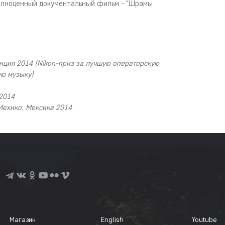
олноценный документальный фильм - "Шрамы
нция 2014
(Nikon-приз за лучшую операторскую
ю музыку)
 2014
Мехико, Мексика 2014
Магазин
English
Youtube