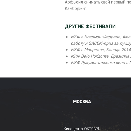
Арфьюил снимать свой первый п
Камбоджи".
ДРУГИЕ ФЕСТИВАЛИ
МКФ в Клермон-Ферране, Фра
работу
и SACEM-приз за лучшу
МКФ в Монреале, Канада 2014
МКФ Belo Horizonte, Бразилия
МКФ Документального кино в 
МОСКВА
Киноцентр ОКТЯБРЬ