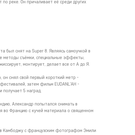
т по реке. Он причаливает её среди других
а был снят на Super 8. Являясь самоучкой в
ые методы съёмки, специальные эффекты,
жиссирует, монтирует, делает все от А до Я.
, он снял свой первый короткий метр -
3 фестивалей, затем фильм EUDANL'AH -
 получает 5 наград.
 Индию, Александр попытался снимать в
 во Францию ​​с кучей материала о священном
я в Камбоджу с французским фотографом Эмили