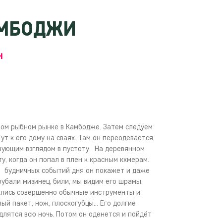
МБОДЖИ
Н
шом рыбном рынке в Камбодже. Затем следуем
ут к его дому на сваях. Там он переодевается,
твующим взглядом в пустоту. На деревянном
у, когда он попал в плен к красным кхмерам.
ие будничных событий дня он покажет и даже
рубали мизинец, били, мы видим его шрамы.
ались совершенно обычные инструменты и
й пакет, нож, плоскогубцы... Его долгие
лятся всю ночь. Потом он оденется и пойдёт