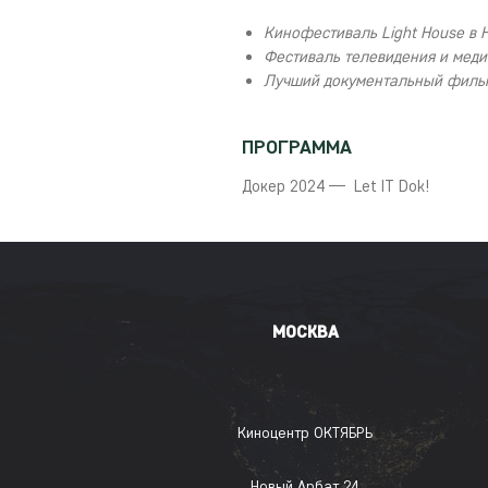
Кинофестиваль Light House в
Фестиваль телевидения и меди
Лучший документальный фильм 
ПРОГРАММА
Докер 2024 — Let IT Dok!
МОСКВА
Киноцентр ОКТЯБРЬ
Новый Арбат 24