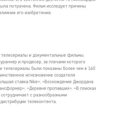
 была потрачена. Фильм исследует причины
влияние его изобретения.
а телесериалы и документальные фильмы,
ураннер и продюсер, за плечами которого
 и телесериалы были показаны более чем в 160
таинственное исчезновение создателя
ольшая ставка Nike», «Восхождение Джордана
рансформер», «Деревня пропавших», «В поисках
е сотрудничает с разнообразными
дистрибуции телеконтента.