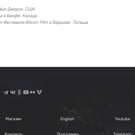
 Нью-Джерси, США
а в Банфе, Канада
Фестиваля Bitcoin FIlm в Варшаве, Польша
Магазин
English
Youtube
Контакты
Программа
Telegram