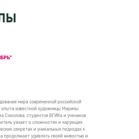
КЛЫ
ЯБРЬ"
дование мира современной российской
у опыта известной художницы Марины
а Соколова, студентов ВГИКа и учеников
ритель узнает о сложностях и чарующих
ческих секретах и уникальных подходах к
ка продолжает удивлять своей живостью и