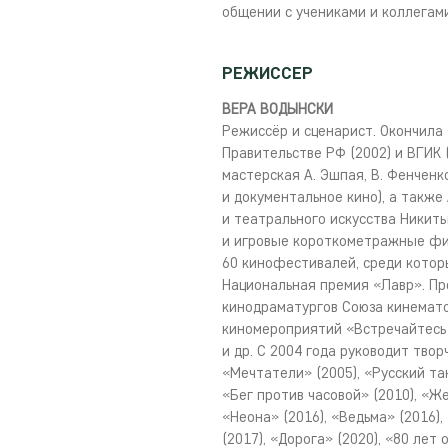
общении с учениками и коллегами
РЕЖИССЕР
ВЕРА ВОДЫНСКИ
Режиссёр и сценарист. Окончила
Правительстве РФ (2002) и ВГИК
мастерская А. Эшпая, В. Фенчен
и документальное кино), а такж
и театрального искусства Никит
и игровые короткометражные фи
60 кинофестивалей, среди котор
Национальная премия «Лавр». Пр
кинодраматургов Союза кинемат
киномероприятий «Встречайтесь 
и др. С 2004 года руководит тво
«Мечтатели» (2005), «Русский тан
«Бег против часовой» (2010), «Же
«Неона» (2016), «Ведьма» (2016)
(2017), «Дорога» (2020), «80 лет 