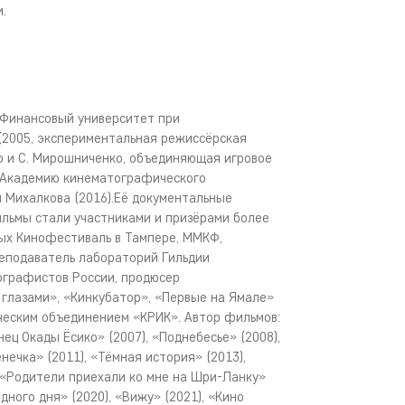
.
 Финансовый университет при
 (2005, экспериментальная режиссёрская
ко и С. Мирошниченко, объединяющая игровое
е Академию кинематографического
ы Михалкова (2016).Её документальные
льмы стали участниками и призёрами более
ых Кинофестиваль в Тампере, ММКФ,
еподаватель лабораторий Гильдии
ографистов России, продюсер
глазами», «Кинкубатор», «Первые на Ямале»
рческим объединением «КРИК». Автор фильмов:
ец Окады Ёсико» (2007), «Поднебесье» (2008),
нечка» (2011), «Тёмная история» (2013),
, «Родители приехали ко мне на Шри-Ланку»
одного дня» (2020), «Вижу» (2021), «Кино