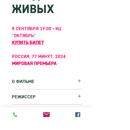
ЖИВЫХ
8 СЕНТЯБРЯ 19:00 • КЦ
"ОКТЯБРЬ"
КУПИТЬ БИЛЕТ
РОССИЯ, 77 МИНУТ, 2024
МИРОВАЯ ПРЕМЬЕРА
О ФИЛЬМЕ
Неподалеку от захоронения времен
РЕЖИССЕР
Великой Отечественной Войны
стихийное кладбище в Луганской
АЛЁНА ПОЛУНИНА
области постепенно превращается
ПРОГРАММА
в новый мемориал. Герои фильма
Режиссёр, оператор, продюсер
Докер 2024 — Основной конкурс
занимаются розыском тел
неигрового кино. Родилась в Туле.