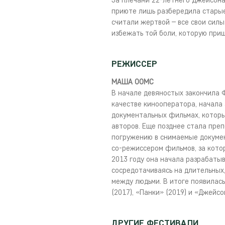
За плечами 22-летнего Джейсона 
приюте лишь разбередила старые
считали жертвой – все свои силы
избежать той боли, которую при
РЕЖИССЕР
МАША ООМС
В начале девяностых закончила 
качестве кинооператора, начала
документальных фильмах, которы
авторов. Еще позднее стала пре
погружению в снимаемые докумен
со-режиссером фильмов, за котор
2013 году она начала разрабатыв
сосредотачиваясь на длительных
между людьми. В итоге появилас
(2017), «Панки» (2019) и «Джейсо
ДРУГИЕ ФЕСТИВАЛИ