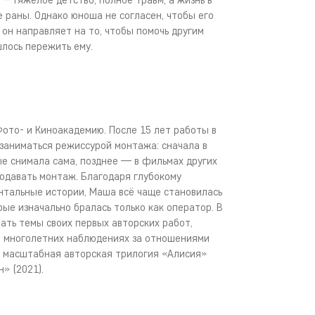
– тяжёлое детство, полное травм, а жизнь в
 раны. Однако юноша не согласен, чтобы его
 он направляет на то, чтобы помочь другим
шлось пережить ему.
Фото- и Киноакадемию. После 15 лет работы в
 заниматься режиссурой монтажа: сначала в
е снимала сама, позднее — в фильмах других
подавать монтаж. Благодаря глубокому
тальные истории, Маша всё чаще становилась
ые изначально бралась только как оператор. В
ать темы своих первых авторских работ,
, многолетних наблюдениях за отношениями
ь масштабная авторская трилогия «Алисия»
н» (2021).