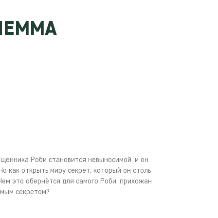
ЛЕММА
ященника Роби становится невыносимой, и он
 Но как открыть миру секрет, который он столь
Чем это обернётся для самого Роби, прихожан
самым секретом?