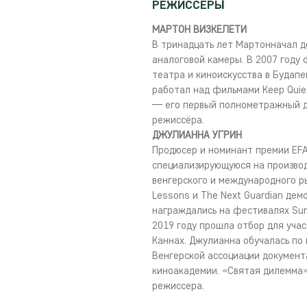
РЕЖИССЕРЫ
МАРТОН ВИЗКЕЛЕТИ
В тринадцать лет Мартонначал 
аналоговой камеры. В 2007 году 
театра и киноискусства в Будапе
работал над фильмами Keep Quiet,
— его первый полнометражный д
режиссёра.
ДЖУЛИАННА УГРИН
Продюсер и номинант премии EFA,
специализирующуюся на произво
венгерского и международного р
Lessons и The Next Guardian дем
награждались на фестивалях Sunda
2019 году прошла отбор для учас
Каннах. Джулианна обучалась по
Венгерской ассоциации документ
киноакадемии. «Святая дилемма
режиссера.