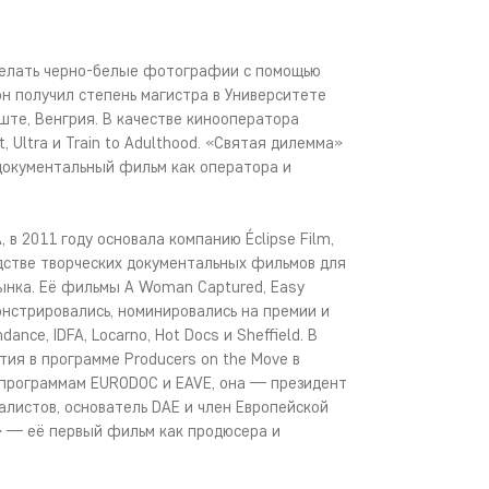
делать черно-белые фотографии с помощью
он получил степень магистра в Университете
ште, Венгрия. В качестве кинооператора
 Ultra и Train to Adulthood. «Святая дилемма»
окументальный фильм как оператора и
 в 2011 году основала компанию Éclipse Film,
дстве творческих документальных фильмов для
ынка. Её фильмы A Woman Captured, Easy
онстрировались, номинировались на премии и
nce, IDFA, Locarno, Hot Docs и Sheffield. В
тия в программе Producers on the Move в
 программам EURODOC и EAVE, она — президент
алистов, основатель DAE и член Европейской
» — её первый фильм как продюсера и