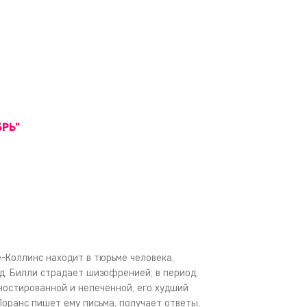
БРЬ"
-Коллинс находит в тюрьме человека,
д. Билли страдает шизофренией; в период,
ностированной и нелеченной, его худший
Лоранс пишет ему письма, получает ответы,