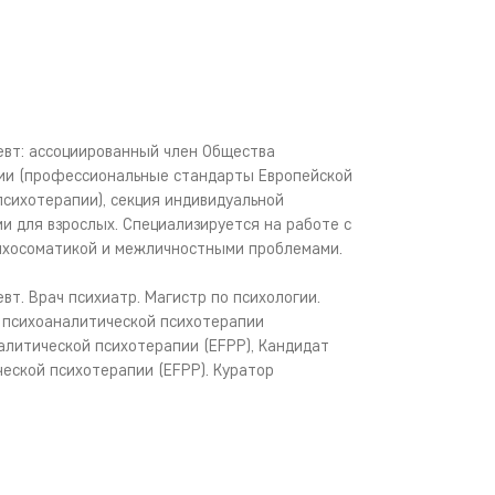
евт: ассоциированный член Общества
ии (профессиональные стандарты Европейской
сихотерапии), секция индивидуальной
и для взрослых. Специализируется на работе с
ихосоматикой и межличностными проблемами.
т. Врач психиатр. Магистр по психологии.
 психоаналитической психотерапии
литической психотерапии (EFPP), Кандидат
еской психотерапии (EFPP). Куратор