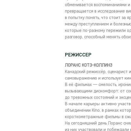
обменивается воспоминаниями и 
превращается в исследование вин
в попытку понять, что стоит за 
между преступлением и болезнью
которые по-разному пережили од
разговор, способный менять обои
РЕЖИССЕР
ЛОРАНС КОТЭ-КОЛЛИНЗ
Канадский режиссёр, сценарист 
самовыражению и использует кин
В её фильмах — смелость, ирония
вызывающими дискомфорт: от со
до тревожных состояний и эксце
В начале карьеры активно участ
объединении Kino, в рамках кото
короткометражные фильмы в сжа
На сегодняшний день Лоранс снял
из них участвовали и побеждали 