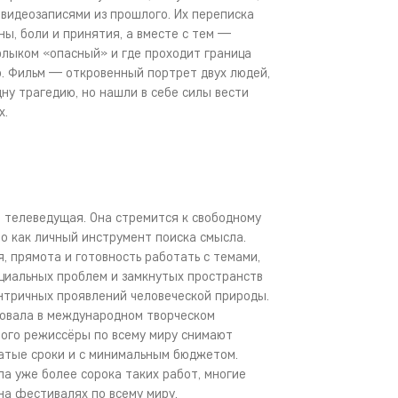
видеозаписями из прошлого. Их переписка
ы, боли и принятия, а вместе с тем —
ярлыком «опасный» и где проходит граница
. Фильм — откровенный портрет двух людей,
ну трагедию, но нашли в себе силы вести
х.
и телеведущая. Она стремится к свободному
о как личный инструмент поиска смысла.
, прямота и готовность работать с темами,
циальных проблем и замкнутых пространств
нтричных проявлений человеческой природы.
вовала в международном творческом
рого режиссёры по всему миру снимают
тые сроки и с минимальным бюджетом.
а уже более сорока таких работ, многие
на фестивалях по всему миру.