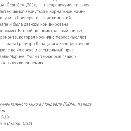
м «Écartée» (2016) — псевдодокументальная
пытающемся вернуться к нормальной жизни
получила Приз зрительских симпатий
реале и была дважды номинирована
нопремию. Второй полнометражный фильм,
 ремонте, которая иронично переосмысляет
с Лоранс Гран-при Канадского кинофестиваля
ивале во Флораке и специальный приз
 Валь-Морине. Фильм также был дважды
ональную кинопремию.
ументального кино в Монреале (RIDM), Канада
дия
, США
ь в Сиэтле, США