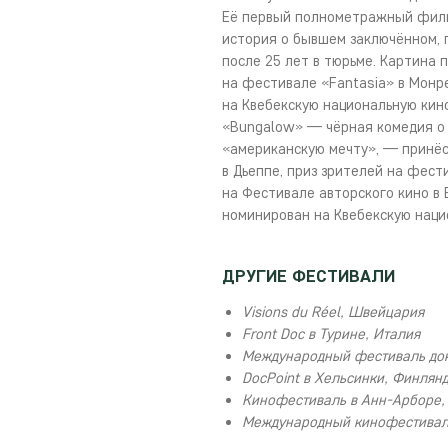
Её первый полнометражный филь
история о бывшем заключённом, 
после 25 лет в тюрьме. Картина 
на фестивале «Fantasia» в Мон
на Квебекскую национальную ки
«Bungalow» — чёрная комедия о
«американскую мечту», — принё
в Дьеппе, приз зрителей на фест
на Фестивале авторского кино в
номинирован на Квебекскую наци
ДРУГИЕ ФЕСТИВАЛИ
Visions du Réel, Швейцария
Front Doc в Турине, Италия
Международный фестиваль док
DocPoint в Хельсинки, Финлян
Кинофестиваль в Анн-Арборе
Международный кинофестивал