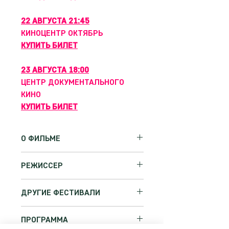
22 АВГУСТА 21:45
КИНОЦЕНТР ОКТЯБРЬ
КУПИТЬ БИЛЕТ
23 АВГУСТА 18:00
ЦЕНТР ДОКУМЕНТАЛЬНОГО
КИНО
КУПИТЬ БИЛЕТ
О ФИЛЬМЕ
Пятнадцать лет назад Алекс попал
РЕЖИССЕР
в травмирующую ситуацию в Южно-
Китайском море, которая
ПЕДРО ПИРЕШ
перевернула всю его жизнь и
ДРУГИЕ ФЕСТИВАЛИ
После сотрудничества с Франсуа
нарушила психику.
Жираром и Робером Лепажем
3 Номинации на Канадскую
Чувствительный, утонченный
в качестве визуального художника,
ПРОГРАММА
Кинопремию 2020
человек получил диагноз