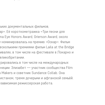
ьких документальных фильмов,
р». Её короткометражка «Три песни для
a Eye Honors Award, Grierson Award, около
ду номинировалась на премию «Оскар». Фильм
есколькими премиями фильм Laila at the Bridge
ивалях, в том числе на фестивале в Локарно и
Великобритании.
рировались в том числе на международных
енеции. Элизабет — участник сообщества Film
a Makers и советник Sundance Collab. Она
истаном, тремя дочерьми и афганской семьёй.
зависимая режиссерская работа.