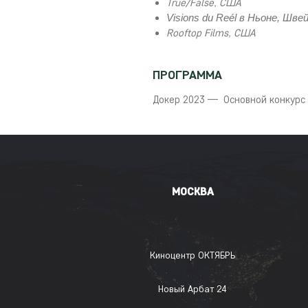
True/False, США
Visions du Reél в Ньоне, Шве
Rooftop Films, США
ПРОГРАММА
Докер 2023 — Основной конкурс
МОСКВА
Киноцентр ОКТЯБРЬ
Новый Арбат 24