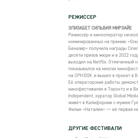
РЕЖИССЕР
ЭЛИЗАБЕТ СИЛЬВИЯ МИРЗАЙЕ
Режиссёр и кинооператор нескол
номинированных на премию «Оска
Беназир» получила награды Cinem
десяти призов жюри и в 2022 го
выходил на Netflix. Отмеченный н
показывался на многих кинофест
на CPH:DOX, и вышел в прокат в 
Её операторские работы демонст
кинофестивалях в Торонто и в В
Independent, куратор Global Medi
живёт в Калифорнии с мужем Гул
Фильм «Наталия» — её первая не
ДРУГИЕ ФЕСТИВАЛИ