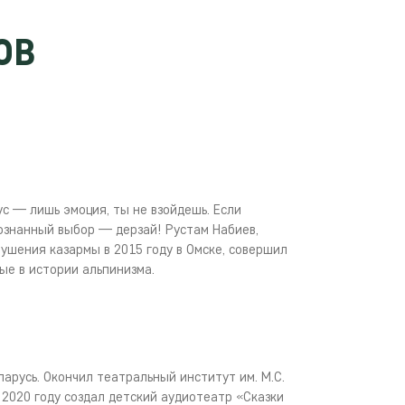
ОВ
ус — лишь эмоция, ты не взойдешь. Если
ознанный выбор — дерзай! Рустам Набиев,
ушения казармы в 2015 году в Омске, совершил
ые в истории альпинизма.
ларусь. Окончил театральный институт им. М.С.
В 2020 году создал детский аудиотеатр «Сказки