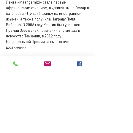
Лента «Maangamizi» стала первым
африканским фильмом, выдвинутым на Оскар в
категории «Лучший фильм на иностранном
языке», а также получила Награду Поля
Робсона. В 2006 году Мартин был удостоен
Премии Зезе в знак признания его вклада в
искусство Танзании, в 2012 году —
Национальной Премии за выдающиеся
достижения.
Сейчас Мартин — председатель совета
директоров Фонда инициативы искусств
Занзибара и директор компании «Jicho
Communicative», которая занимается
кинопроизводством и обучением будущих
режиссеров, а также он возглавляет
Кинолабораторию Занзибара (Film Lab
Zanzibar), ориентированную на обучение
документалистике в Восточной Африке.