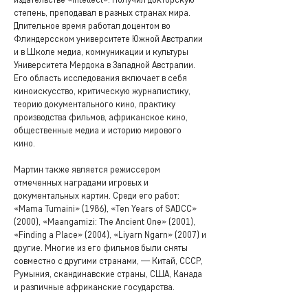
степень, преподавал в разных странах мира.
Длительное время работал доцентом во
Флиндерсском университете Южной Австралии
и в Школе медиа, коммуникации и культуры
Университета Мердока в Западной Австралии.
Его область исследования включает в себя
киноискусство, критическую журналистику,
теорию документального кино, практику
производства фильмов, африканское кино,
общественные медиа и историю мирового
кино.
Мартин также является режиссером
отмеченных наградами игровых и
документальных картин. Среди его работ:
«Mama Tumaini» (1986), «Ten Years of SADCC»
(2000), «Maangamizi: The Ancient One» (2001),
«Finding a Place» (2004), «Liyarn Ngarn» (2007) и
другие. Многие из его фильмов были сняты
совместно с другими странами, — Китай, СССР,
Румыния, скандинавские страны, США, Канада
и различные африканские государства.