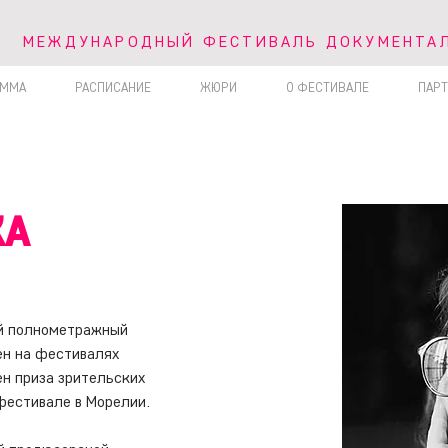
V МЕЖДУНАРОДНЫЙ ФЕСТИВАЛЬ ДОКУМЕНТА
МЕЖДУНАРОДНЫЙ ФЕСТИВАЛЬ ДОКУМЕНТАЛ
АММА
РАСПИСАНИЕ
ЖЮРИ
О ФЕСТИВАЛЕ
ПАР
КА
й полнометражный 
н на фестивалях 
оен приза зрительских 
естивале в Морелии.