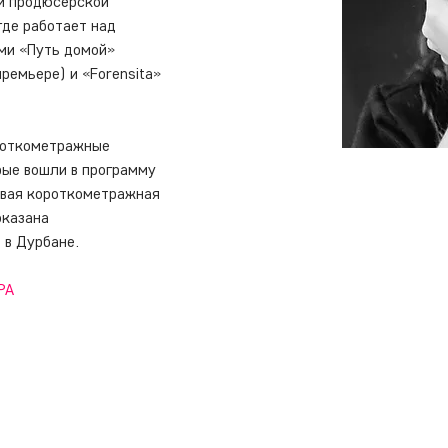
й продюсерской 
 где работает над 
и «Путь домой» 
ремьере) и «Forensita» 
роткометражные 
рые вошли в программу 
новая короткометражная 
оказана 
 в Дурбане.
РА