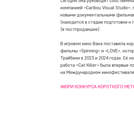
Сегодня она руководит собственно
компанией «Caribou Visual Studio»,
новыми документальными фильмам
(находится в стадии подготовки к п
(в постпродакшне).
В игровом кино Вака поставила ко
фильмы «Spinning» и «LOVE», кото
Трайбеки в 2023 и 2024 годах. Её 
работа «Cat Killer» была впервые п
на Международном кинофестивале
ЖЮРИ КОНКУРСА КОРОТКОГО МЕТ