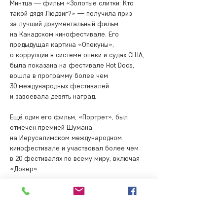
Минтца — фильм «Золотые слитки: Кто 
такой дядя Людвиг?» — получила приз 
за лучший документальный фильм 
на Канадском кинофестивале. Его 
предыдущая картина «Опекуны», 
о коррупции в системе опеки и судах США, 
была показана на фестивале Hot Docs, 
вошла в программу более чем 
30 международных фестивалей 
и завоевала девять наград. 
Ещё один его фильм, «Портрет», был 
отмечен премией Шумана 
на Иерусалимском международном 
кинофестивале и участвовал более чем 
в 20 фестивалях по всему миру, включая 
«Докер». 
Минтц также работал над проектом 
«Хесус Таун, США», показанном 
на Showtime и Netflix и распространённом 
по всему миру. Кроме того, Билли провел 