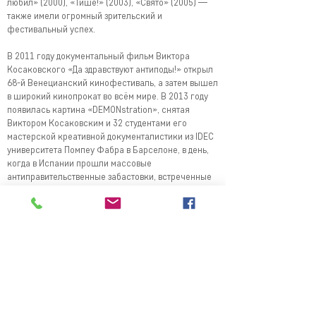
любил» (2000), «Тише!» (2003), «Свято» (2005) —
также имели огромный зрительский и
фестивальный успех.
В 2011 году документальный фильм Виктора
Косаковского «Да здравствуют антиподы!» открыл
68-й Венецианский кинофестиваль, а затем вышел
в широкий кинопрокат во всём мире. В 2013 году
появилась картина «DEMONstration», снятая
Виктором Косаковским и 32 студентами его
мастерской креативной документалистики из IDEC
университета Помпеу Фабра в Барселоне, в день,
когда в Испании прошли массовые
антиправительственные забастовки, встреченные
жестким отпором полицейских. Авторы вышли
снимать острые события дня, а в результате
получился «Фильм-балет», благодаря
наблюдательности операторов, поэтическому
характеру монтажа и музыке Людвига Минкуса.
В настоящий момент Виктор Косаковский
продолжает преподавать в различных точках
планеты и создавать кино поэтики и реальности.