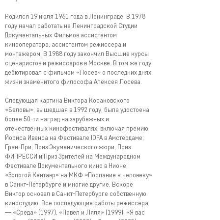
Родился 19 июля 1961 года в Ленинграде. В 1978
году начал работать на Ленинградской Студии
Документальных Фильмов ассистентом
кинооператора, ассистентом режиссера и
монтажером. В 1988 году закончил Высшие курсы
сценаристов и режиссеров в Москве. В том же году
дебютировал с фильмом «Лосев» о последних днях
жизни знаменитого философа Алексея Лосева.
Следующая картина Виктора Косаковского
«Беловы», вышедшая в 1992 году, была удостоена
более 50-ти наград на зарубежных и
отечественных кинофестивалях, включая премию
Йориса Ивенса на Фестивале IDFA в Амстердаме;
Гран-При, Приз Экуменического жюри, Приз
ФИПРЕССИ и Приз Зрителей на Международном
Фестивале Документального кино в Нионе;
«Золотой Кентавр» на МКФ «Послание к человеку»
в Санкт-Петербурге и многие другие. Вскоре
Виктор основал в Санкт-Петербурге собственную
киностудию. Все последующие работы режиссера
— «Среда» (1997), «Павел и Ляля» (1999), «Я вас