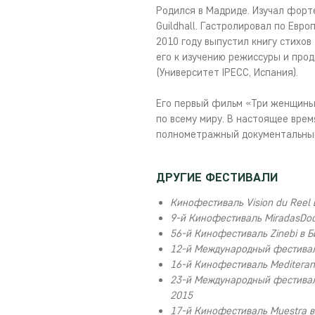
Родился в Мадриде. Изучал форт
Guildhall. Гастролировал по Евро
2010 году выпустил книгу стихов
его к изучению режиссуры и про
(Университет IPECC, Испания).
Его первый фильм «Три женщины
по всему миру. В настоящее врем
полнометражный документальны
ДРУГИЕ ФЕСТИВАЛИ
Кинофестиваль Vision du Reel
9-й Кинофестиваль MiradasDo
56-й Кинофестиваль Zinebi в 
12-й Международный фестивал
16-й Кинофестиваль Mediteran
23-й Международный фестивал
2015
17-й Кинофестиваль Muestra в