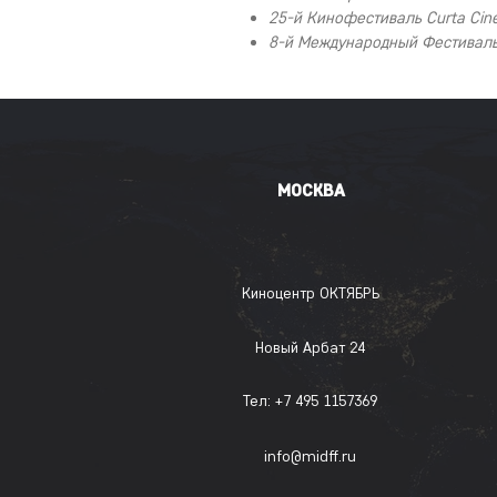
25-й Кинофестиваль Curta Ci
8-й Международный Фестиваль
МОСКВА
Киноцентр ОКТЯБРЬ
Новый Арбат 24
Тел: +7 495 1157369
info@midff.ru