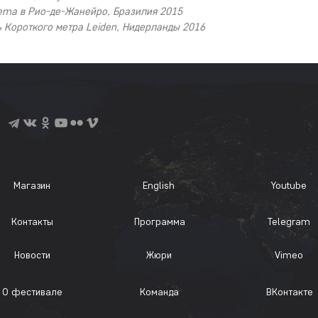
nema в Рио-де-Жанейро, Бразилия 2015
 Короткого метра Leiden, Нидерланды 2016
Магазин
English
Youtube
Контакты
Программа
Telegram
Новости
Жюри
Vimeo
О фестивале
Команда
ВКонтакте