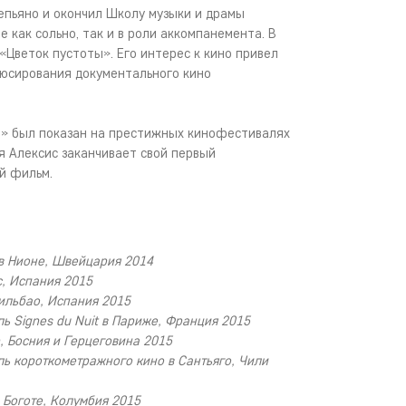
епьяно и окончил Школу музыки и драмы
пе как сольно, так и в роли аккомпанемента. В
 «Цветок пустоты». Его интерес к кино привел
дюсирования документального кино
» был показан на престижных кинофестивалях
я Алексис заканчивает свой первый
й фильм.
 в Нионе, Швейцария 2014
c, Испания 2015
Бильбао, Испания 2015
ь Signes du Nuit в Париже, Франция 2015
, Босния и Герцеговина 2015
ь короткометражного кино в Сантьяго, Чили
 Боготе, Колумбия 2015