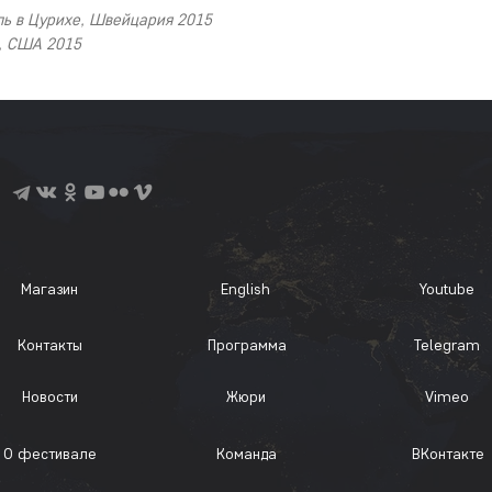
ь в Цурихе, Швейцария 2015
, США 2015
Магазин
English
Youtube
Контакты
Программа
Telegram
Новости
Жюри
Vimeo
О фестивале
Команда
ВКонтакте