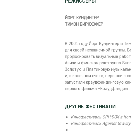
РЕЖИССЕРЫ
ЙОРГ КУНДИНГЕР
ТИМОН БИРКХОФЕР
В 2001 году Йорг Кундингер и Т
для своей независимой группы. В
продюсировать визуальные работ
Авичи и финская рок-группа Sunr
Золотую и Платиновую музыкаль
и, в конечном счете, перешли к с
запустили краудфандинговую кам
первого фильма «Краудфандинг:
ДРУГИЕ ФЕСТИВАЛИ
Кинофестиваль CPH:DOX в Коп
Кинофестиваль Against Gravit