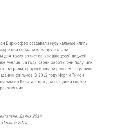
имон Биркхофер создавали музыкальные клипы
скоре они собрали команду и стали
ы для таких артистов, как шведский диджей
ise Avenue. За годы своей работы они получили
ные награды, продюсировали рекламные ролики
озданию фильмов. В 2012 году Йорг и Тимон
панию на Кикстартере для создания своего
 революция».
енгагене, Дания 2014
y, Польша 2015